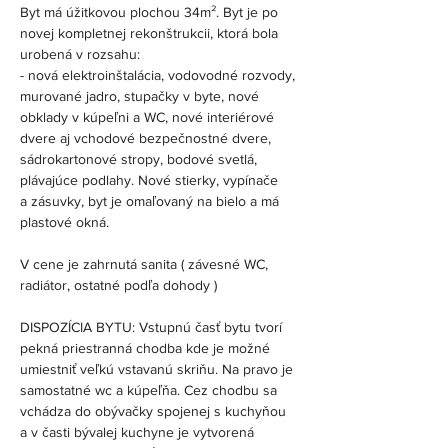
Byt má úžitkovou plochou 34m². Byt je po 
novej kompletnej rekonštrukcii, ktorá bola 
urobená v rozsahu:
- nová elektroinštalácia, vodovodné rozvody, 
murované jadro, stupačky v byte, nové 
obklady v kúpeľni a WC, nové interiérové 
dvere aj vchodové bezpečnostné dvere,
sádrokartonové stropy, bodové svetlá, 
plávajúce podlahy. Nové stierky, vypínače 
a zásuvky, byt je omaľovaný na bielo a má 
plastové okná.
V cene je zahrnutá sanita ( závesné WC, 
radiátor, ostatné podľa dohody )
DISPOZÍCIA BYTU: Vstupnú časť bytu tvorí 
pekná priestranná chodba kde je možné 
umiestniť veľkú vstavanú skriňu. Na pravo je 
samostatné wc a kúpeľňa. Cez chodbu sa 
vchádza do obývačky spojenej s kuchyňou 
a v časti bývalej kuchyne je vytvorená 