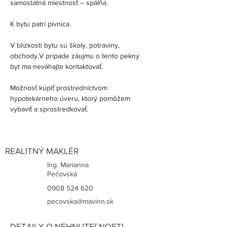
samostatná miestnosť – spálňa.  
K bytu patrí pivnica.
V blízkosti bytu sú školy, potraviny, 
obchody.V prípade záujmu o tento pekný 
byt ma neváhajte kontaktovať.
Možnosť kúpiť prostredníctvom 
hypotekárneho úveru, ktorý pomôžem 
vybaviť a sprostredkovať.
REALITNÝ MAKLÉR
Ing. Marianna
Pečovská
0908 524 620
pecovska@mavinn.sk
DETAILY O NEHNUTEĽNOSTI