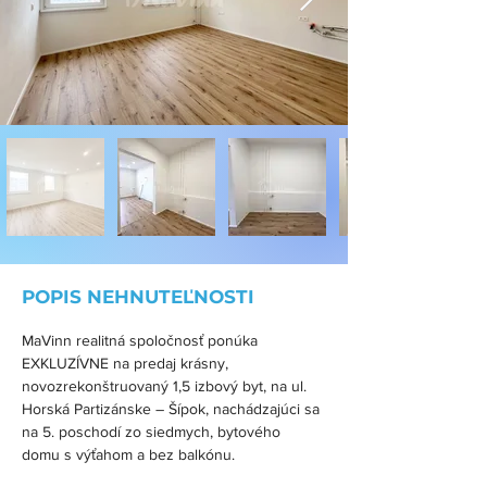
POPIS NEHNUTEĽNOSTI
MaVinn realitná spoločnosť ponúka 
EXKLUZÍVNE na predaj krásny, 
novozrekonštruovaný 1,5 izbový byt, na ul. 
Horská Partizánske – Šípok, nachádzajúci sa 
na 5. poschodí zo siedmych, bytového 
domu s výťahom a bez balkónu.