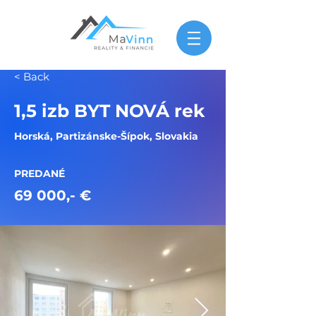
< Back
1,5 izb BYT NOVÁ rek
Horská, Partizánske-Šípok, Slovakia
PREDANÉ
69 000,- €