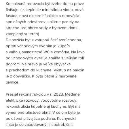
Komplexná renovácia bytového domu práve 
finišuje. ( zateplenie minerálnou vlnou, nová 
fasáda, nová elektroinštalácia a renovácia 
spoločných priestorov, solárne panely na 
streche pre ohrev vody v bytovom dome, 
zateplený suterén)
Dispozícia bytu: vstupnú časť tvorí chodba, 
oproti vchodovým dverám je kúpeľa 
s vaňou, samostatné WC a komôrka. Na ľavo 
od vchodových dverí je spálňa s veľkým roll 
doorom. Na pravo je veľká obývačka 
s prechodom do kuchyne. Výstup na balkón 
je z obývačky. K bytu patria 2 murované 
pivnice.
Prešiel rekonštrukciou v r. 2023. Medené 
elektrické rozvody, vodovodne rozvody, 
rekonštrukcia kúpeľne aj kuchyne. Byt má 
vymenené plastové okná. V celom byte je 
položená plávajúca podlaha. Kuchynská 
linka je so zabudovanými spotrebičmi: 