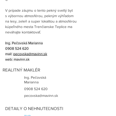
V prípade záujmu o tento pekný svetlý byt 
s výbornou atmosférou, pekným výhľadom 
na lesy, zeleň a super lokalitou a atmosférou 
kúpeľného mesta Trenčianske Teplice ma 
neváhajte kontaktovať.
Ing. Pečovská Marianna
0908 524 620
mail: 
pecovska@mavinn.sk
web: 
mavinn.sk
REALITNÝ MAKLÉR
Ing. Pečovská
Marianna
0908 524 620
pecovska@mavinn.sk
DETAILY O NEHNUTEĽNOSTI