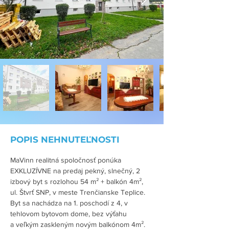
POPIS NEHNUTEĽNOSTI
MaVinn realitná spoločnosť ponúka 
EXKLUZÍVNE na predaj pekný, slnečný, 2 
izbový byt s rozlohou 54 m² + balkón 4m², 
ul. Štvrť SNP, v meste Trenčianske Teplice.
Byt sa nachádza na 1. poschodí z 4, v 
tehlovom bytovom dome, bez výťahu 
a veľkým zaskleným novým balkónom 4m². 