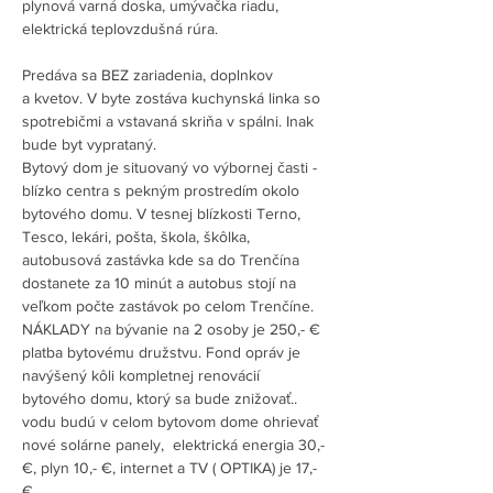
plynová varná doska, umývačka riadu, 
elektrická teplovzdušná rúra.
Predáva sa BEZ zariadenia, doplnkov 
a kvetov. V byte zostáva kuchynská linka so 
spotrebičmi a vstavaná skriňa v spálni. Inak 
bude byt vyprataný.  
Bytový dom je situovaný vo výbornej časti - 
blízko centra s pekným prostredím okolo 
bytového domu. V tesnej blízkosti Terno, 
Tesco, lekári, pošta, škola, škôlka, 
autobusová zastávka kde sa do Trenčína 
dostanete za 10 minút a autobus stojí na 
veľkom počte zastávok po celom Trenčíne.
NÁKLADY na bývanie na 2 osoby je 250,- € 
platba bytovému družstvu. Fond opráv je 
navýšený kôli kompletnej renovácií 
bytového domu, ktorý sa bude znižovať.. 
vodu budú v celom bytovom dome ohrievať 
nové solárne panely,  elektrická energia 30,- 
€, plyn 10,- €, internet a TV ( OPTIKA) je 17,- 
€