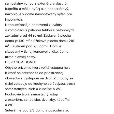
samostatný vchod z exteriéru a vlastnú 
kúpeľňu a môže byť aj ako bezbariérový, 
nakoľko je v dome namontovaný výťah pre 
imobilných.
Nehnuteľnosť je postavená z kvádry 
v kombinácií s pálenou tehlou s betónovými 
základmi pred 44 rokmi. Zastavaná plocha 
domu je 130 m² a úžitková plocha domu 216 
m² + suterén pod 2/3 domu. Dom je 
situovaný v tichej koncovej uličke, úplne 
mimo hlavnej cesty.
DISPOZÍCIA DOMU:
Obytné prízemie tvorí: veľká vstupná hala 
k ktoré sa prechádza do priestrannej 
obývačky s výstupom na dvor. Z chodby sa 
ďalej vstupuje do kuchyne so špajzou, troch 
samostatných izieb a kúpeľne a WC.
Podkrovie tvorí: samostatný vstup 
z exteriéru, schodisko, dve izby, kúpeľňa 
a WC.
Suterén je pod 2/3 domu a pozostáva zo 