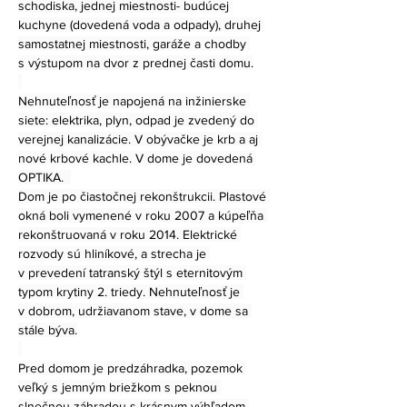
schodiska, jednej miestnosti- budúcej 
kuchyne (dovedená voda a odpady), druhej 
samostatnej miestnosti, garáže a chodby 
s výstupom na dvor z prednej časti domu.
Nehnuteľnosť je napojená na inžinierske 
siete: elektrika, plyn, odpad je zvedený do 
verejnej kanalizácie. V obývačke je krb a aj 
nové krbové kachle. V dome je dovedená 
OPTIKA.  
Dom je po čiastočnej rekonštrukcii. Plastové 
okná boli vymenené v roku 2007 a kúpeľňa 
rekonštruovaná v roku 2014. Elektrické 
rozvody sú hliníkové, a strecha je 
v prevedení tatranský štýl s eternitovým 
typom krytiny 2. triedy. Nehnuteľnosť je 
v dobrom, udržiavanom stave, v dome sa 
stále býva.
Pred domom je predzáhradka, pozemok 
veľký s jemným briežkom s peknou 
slnečnou záhradou s krásnym výhľadom 