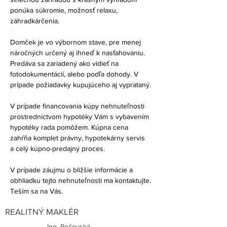
ponúka súkromie, možnosť relaxu, 
záhradkárčenia.
Domček je vo výbornom stave, pre menej 
náročných určený aj ihneď k nasťahovaniu. 
Predáva sa zariadený ako vidieť na 
fotodokumentácií, alebo podľa dohody. V 
prípade požiadavky kupujúceho aj vyprataný.
V prípade financovania kúpy nehnuteľnosti 
prostredníctvom hypotéky Vám s vybavením 
hypotéky rada pomôžem. Kúpna cena 
zahŕňa komplet právny, hypotekárny servis 
a celý kúpno-predajný proces.
V prípade záujmu o bližšie informácie a 
obhliadku tejto nehnuteľnosti ma kontaktujte.
Teším sa na Vás.
REALITNÝ MAKLÉR
Ing. Pečovská