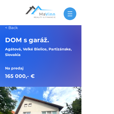
< Back
DOM s garáž.
Agátová, Veľké Bielice, Partizánske,
Slovakia
Na predaj
165 000,- €