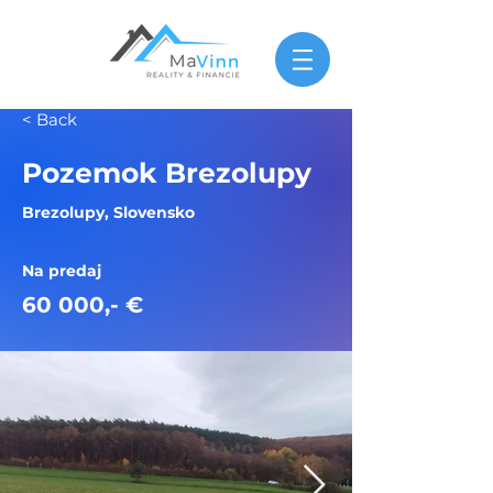
< Back
Pozemok Brezolupy
Brezolupy, Slovensko
Na predaj
60 000,- €