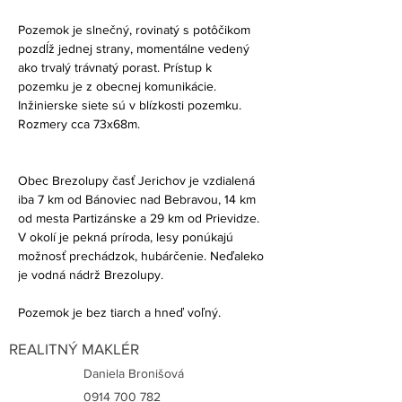
Pozemok je slnečný, rovinatý s potôčikom 
pozdĺž jednej strany, momentálne vedený 
ako trvalý trávnatý porast. Prístup k 
pozemku je z obecnej komunikácie. 
Inžinierske siete sú v blízkosti pozemku. 
Rozmery cca 73x68m.
Obec Brezolupy časť Jerichov je vzdialená 
iba 7 km od Bánoviec nad Bebravou, 14 km 
od mesta Partizánske a 29 km od Prievidze. 
V okolí je pekná príroda, lesy ponúkajú 
možnosť prechádzok, hubárčenie. Neďaleko 
je vodná nádrž Brezolupy.
Pozemok je bez tiarch a hneď voľný.
REALITNÝ MAKLÉR
Daniela Bronišová
0914 700 782